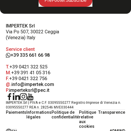
PreFooter.Subscribe
IMPERTEK Srl
Via Po 507, 30022 Ceggia
(Venezia) Italy
Service client
+39 335 661 66 98
T.
+39 0421 322 525
M.
+39 391 41 05 316
F.
+39 0421 322 756
@.
info@impertek.com
P.
imperteksrl@pec.it
IMPERTEK Srl | P.IVA e C.F. 03095550277 Registro Imprese di Venezia n.
03095550277 REA n. 282546 MVE030444
Paiements
Informations
Politique de
Politique
Transparence
légales
confidentialité
relative
aux
cookies