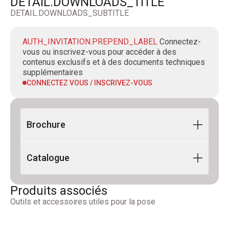
DETAIL.DOWNLOADS_TITLE
DETAIL.DOWNLOADS_SUBTITLE
AUTH_INVITATION.PREPEND_LABEL
Connectez-
vous ou inscrivez-vous pour accéder à des
contenus exclusifs et à des documents techniques
supplémentaires
CONNECTEZ VOUS / INSCRIVEZ-VOUS
Brochure
Flyer Lunar Support 2026_FR-
Catalogue
DE_Dig_Rev02
CATALOGUE - PEDESTAL LINE 2026_FR-
Produits associés
DE_Digital_Rev00
Outils et accessoires utiles pour la pose
Photobook Pedestal Line