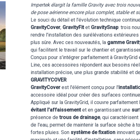
Impertek élargit la famille Gravity avec trois no
de pose aérienne encore plus complet, stable et s
Le souci du détail et l'évolution technique conti
GravityCover
,
GravityFit
et
GravitySnap
: trois n
rendre l'installation des surélévations extérieures 
plus sûre. Avec ces nouveautés, la
gamme Gravit
qui facilitent le travail sur le chantier et garantis
Conçus pour s'intégrer parfaitement à GravityGrid 
Line, ces accessoires répondent aux besoins réels
installation précise, une plus grande stabilité et
GRAVITYCOVER
GravityCover
est l'élément conçu pour l'
installati
accessoire idéal pour créer des surfaces continu
Appliqué sur la GravityGrid, il couvre parfaitement
évitant l'affaissement
et en garantissant une
sur
présence de
trous de drainage
, qui caractérisent
de l'eau, permet de maintenir la surface sèche à
fortes pluies. Son
système de fixation
innovant ga
maximale et une facilité d'installation, sans néces