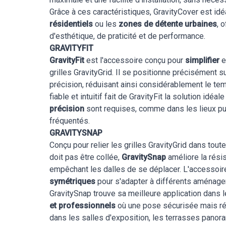
Grâce à ces caractéristiques, GravityCover est idé
résidentiels
ou les
zones de détente urbaines
, 
d'esthétique, de praticité et de performance.
GRAVITYFIT
GravityFit
est l'accessoire conçu pour
simplifier
e
grilles GravityGrid. Il se positionne précisément su
précision, réduisant ainsi considérablement le te
fiable et intuitif fait de GravityFit la solution idéa
précision
sont requises, comme dans les lieux p
fréquentés.
GRAVITYSNAP
Conçu pour relier les grilles GravityGrid dans toutes
doit pas être collée,
GravitySnap
améliore la rési
empêchant les dalles de se déplacer. L'accessoir
symétriques
pour s'adapter à différents aménag
GravitySnap trouve sa meilleure application dans 
et professionnels
où une pose sécurisée mais ré
dans les salles d'exposition, les terrasses panora