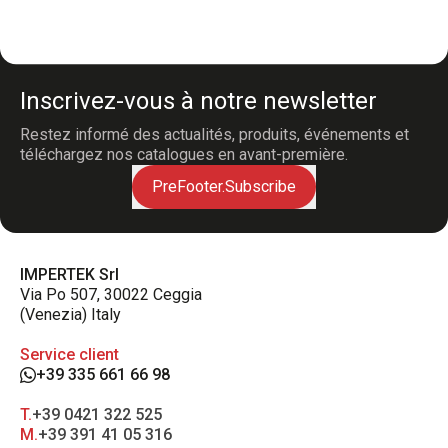
Inscrivez-vous à notre newsletter
Restez informé des actualités, produits, événements et
téléchargez nos catalogues en avant-première.
PreFooter.Subscribe
IMPERTEK Srl
Via Po 507, 30022 Ceggia
(Venezia) Italy
Service client
+39 335 661 66 98
T.
+39 0421 322 525
M.
+39 391 41 05 316