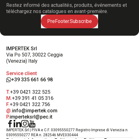
Restez informé des actualités, produits, événements et
téléchargez nos catalogues en avant-première.
PreFooter.Subscribe
IMPERTEK Srl
Via Po 507, 30022 Ceggia
(Venezia) Italy
Service client
+39 335 661 66 98
T.
+39 0421 322 525
M.
+39 391 41 05 316
F.
+39 0421 322 756
@.
info@impertek.com
P.
imperteksrl@pec.it
IMPERTEK Srl | P.IVA e C.F. 03095550277 Registro Imprese di Venezia n.
03095550277 REA n. 282546 MVE030444