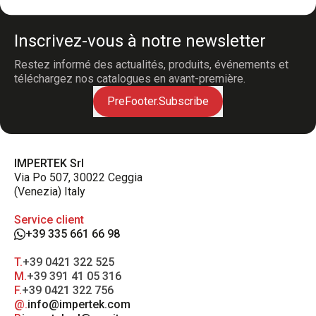
Inscrivez-vous à notre newsletter
Restez informé des actualités, produits, événements et
téléchargez nos catalogues en avant-première.
PreFooter.Subscribe
IMPERTEK Srl
Via Po 507, 30022 Ceggia
(Venezia) Italy
Service client
+39 335 661 66 98
T.
+39 0421 322 525
M.
+39 391 41 05 316
F.
+39 0421 322 756
@.
info@impertek.com