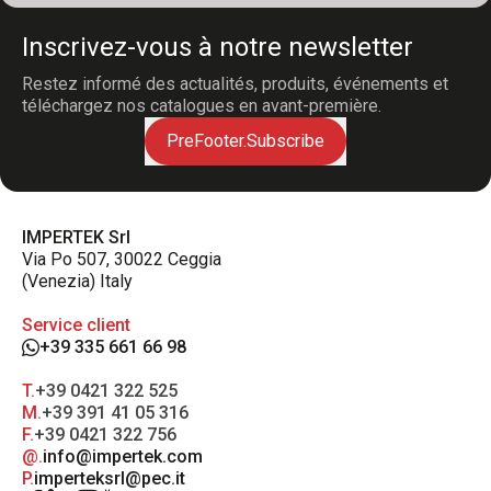
Inscrivez-vous à notre newsletter
Restez informé des actualités, produits, événements et
téléchargez nos catalogues en avant-première.
PreFooter.Subscribe
IMPERTEK Srl
Via Po 507, 30022 Ceggia
(Venezia) Italy
Service client
+39 335 661 66 98
T.
+39 0421 322 525
M.
+39 391 41 05 316
F.
+39 0421 322 756
@.
info@impertek.com
P.
imperteksrl@pec.it