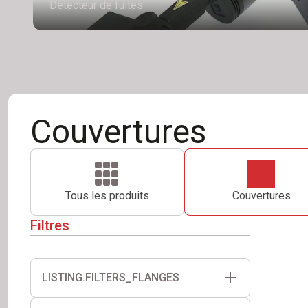
Détecteur de fuites
Couvertures
Tous les produits
Couvertures
Filtres
LISTING.FILTERS_FLANGES
Bride lisse
Bride perforée