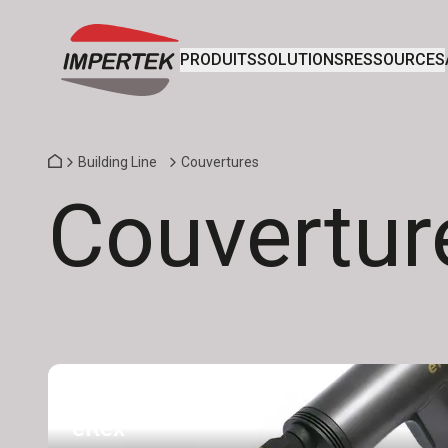
PRODUITS
SOLUTIONS
RESSOURCES
Building Line
Couvertures
Couvertur
eRex