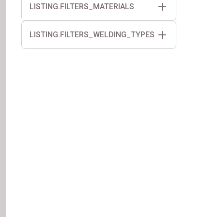
LISTING.FILTERS_MATERIALS
Bride cannelée
PVC
TPE
LISTING.FILTERS_WELDING_TYPES
EPDM-V
Air chaud
TPO
Flamme
BIT
Collage
EPDM-TPV
PEHD